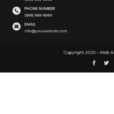
PHONE NUMBER

(888) 888-8889
EMAIL

info@yourwebsite.com
Copyright 2020 – Web Ag