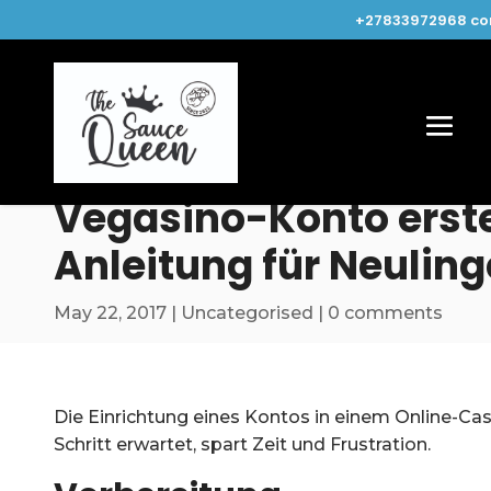
+27833972968
co
Vegasino-Konto erstel
Anleitung für Neuling
May 22, 2017
|
Uncategorised
|
0 comments
Die Einrichtung eines Kontos in einem Online-Cas
Schritt erwartet, spart Zeit und Frustration.