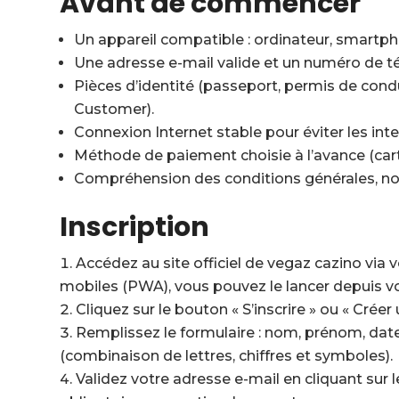
Avant de commencer
Un appareil compatible : ordinateur, smartph
Une adresse e-mail valide et un numéro de tél
Pièces d’identité (passeport, permis de cond
Customer).
Connexion Internet stable pour éviter les inte
Méthode de paiement choisie à l’avance (carte 
Compréhension des conditions générales, n
Inscription
Accédez au site officiel de vegaz cazino via v
mobiles (PWA), vous pouvez le lancer depuis vot
Cliquez sur le bouton « S’inscrire » ou « Crée
Remplissez le formulaire : nom, prénom, date
(combinaison de lettres, chiffres et symboles).
Validez votre adresse e-mail en cliquant sur 