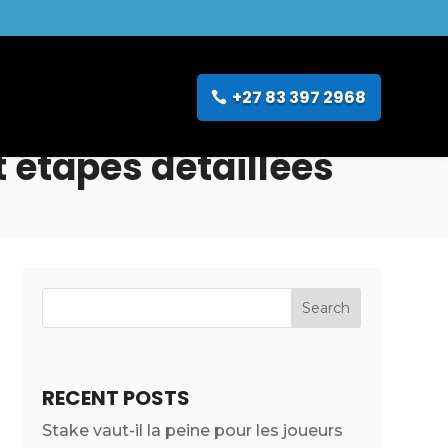
+27 83 397 2968
 étapes détaillées
RECENT POSTS
Stake vaut-il la peine pour les joueurs