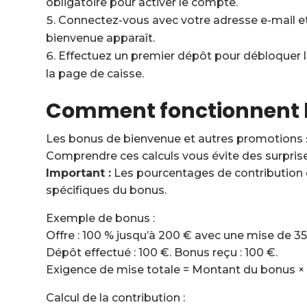
obligatoire pour activer le compte.
Connectez-vous avec votre adresse e-mail e
bienvenue apparaît.
Effectuez un premier dépôt pour débloquer le
la page de caisse.
Comment fonctionnent l
Les bonus de bienvenue et autres promotions 
Comprendre ces calculs vous évite des surprise
Important :
Les pourcentages de contribution de
spécifiques du bonus.
Exemple de bonus :
Offre : 100 % jusqu’à 200 € avec une mise de 3
Dépôt effectué : 100 €. Bonus reçu : 100 €.
Exigence de mise totale = Montant du bonus × M
Calcul de la contribution :