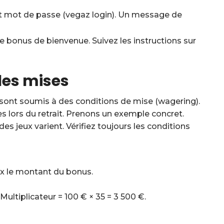
t mot de passe (vegaz login). Un message de
 bonus de bienvenue. Suivez les instructions sur
es mises
sont soumis à des conditions de mise (wagering).
s lors du retrait. Prenons un exemple concret.
s jeux varient. Vérifiez toujours les conditions
5x le montant du bonus.
ultiplicateur = 100 € × 35 = 3 500 €.