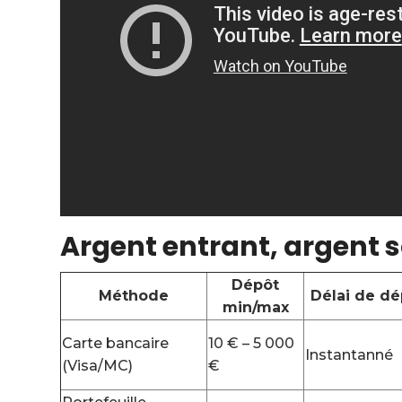
Argent entrant, argent 
Dépôt
Méthode
Délai de dé
min/max
Carte bancaire
10 € – 5 000
Instantanné
(Visa/MC)
€