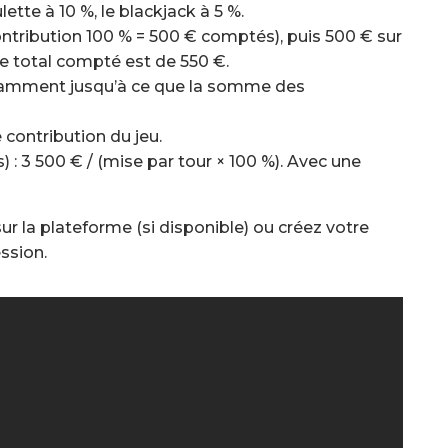
ette à 10 %, le blackjack à 5 %.
ontribution 100 % = 500 € comptés), puis 500 € sur
le total compté est de 550 €.
fisamment jusqu’à ce que la somme des
 contribution du jeu.
: 3 500 € / (mise par tour × 100 %). Avec une
sur la plateforme (si disponible) ou créez votre
ession.