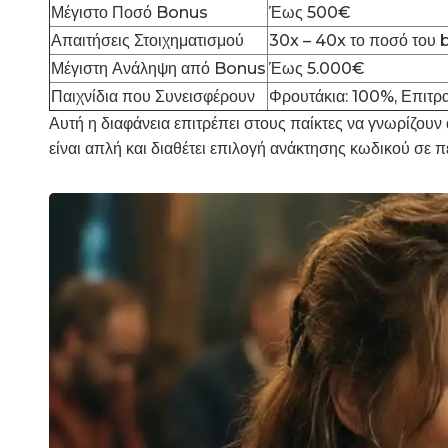
Μέγιστο Ποσό Bonus
Έως 500€
Απαιτήσεις Στοιχηματισμού
30x – 40x το ποσό του
Μέγιστη Ανάληψη από Bonus
Έως 5.000€
Παιχνίδια που Συνεισφέρουν
Φρουτάκια: 100%, Επιτρ
Αυτή η διαφάνεια επιτρέπει στους παίκτες να γνωρίζουν
είναι απλή και διαθέτει επιλογή ανάκτησης κωδικού σε 