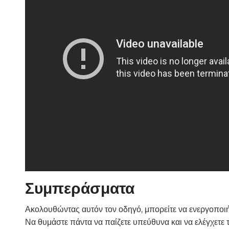
Συμπεράσματα
Ακολουθώντας αυτόν τον οδηγό, μπορείτε να ενεργοποι
Να θυμάστε πάντα να παίζετε υπεύθυνα και να ελέγχετε